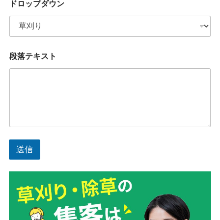
ドロップダウン
前
メ
ー
ル
ア
ド
段落テキスト
レ
ス
ド
ロ
ッ
プ
ダ
ウ
ン
送信