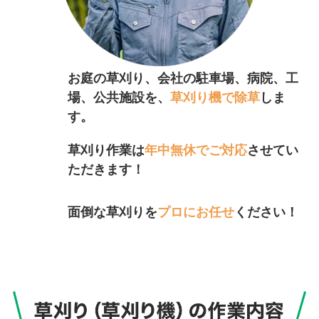
お庭の草刈り、会社の駐車場、病院、工
場、公共施設を、
草刈り機で除草
しま
す。
草刈り作業は
年中無休でご対応
させてい
ただきます！
面倒な草刈りを
プロにお任せ
ください！