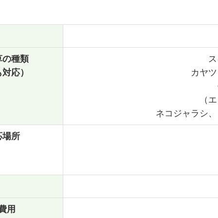
草の種類
ス
も対応）
カヤツ
（エ
ネコジャラシ、
応場所
費用