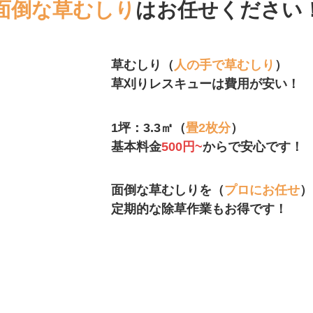
面倒な草むしり
はお任せください
草むしり（
人の手で草むしり
）
草刈りレスキューは費用が安い！
1坪：3.3㎡（
畳2枚分
）
基本料金
500円~
からで安心です！
面倒な草むしりを（
プロにお任せ
）
定期的な除草作業もお得です！
用