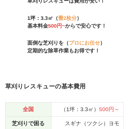
草刈りレスキューは費用が安い！
1坪：3.3㎡（
畳2枚分
）
基本料金
500円~
からで安心です！
面倒な芝刈りを（
プロにお任せ
）
定期的な除草作業もお得です！
草刈りレスキューの基本費用
全国
（1坪：3.3㎡）
500円～
芝刈りで困る
スギナ（ツクシ）ヨモ