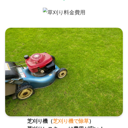
芝刈り機（
芝刈り機で除草
）