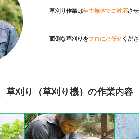
草刈り作業は
年中無休でご対応
させ
面倒な草刈りを
プロにお任せ
くださ
草刈り（草刈り機）の作業内容