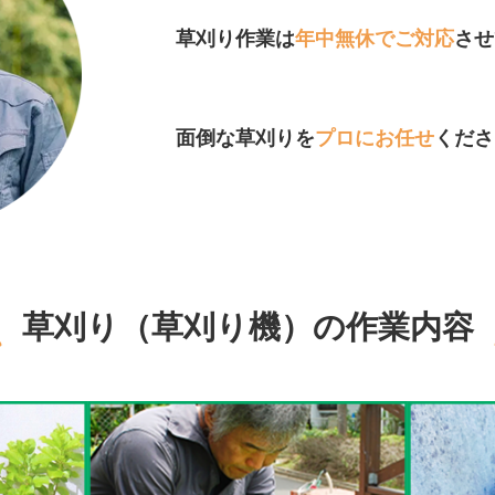
草刈り作業は
年中無休でご対応
させ
面倒な草刈りを
プロにお任せ
くださ
草刈り（草刈り機）の作業内容