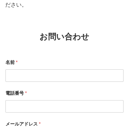
ださい。
お問い合わせ
電
名前
*
話
番
号
*
電
話
電話番号
*
番
号
メールアドレス
*