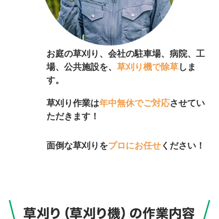
お庭の草刈り、会社の駐車場、病院、工
場、公共施設を、
草刈り機で除草
しま
す。
草刈り作業は
年中無休でご対応
させてい
ただきます！
面倒な草刈りを
プロにお任せ
ください！