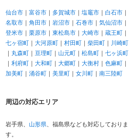
仙台市
｜
富谷市
｜
多賀城市
｜
塩竈市
｜
白石市
｜
名取市
｜
角田市
｜
岩沼市
｜
石巻市
｜
気仙沼市
｜
登米市
｜
栗原市
｜
東松島市
｜
大崎市
｜
蔵王町
｜
七ヶ宿町
｜
大河原町
｜
村田町
｜
柴田町
｜
川崎町
｜
丸森町
｜
亘理町
｜
山元町
｜
松島町
｜
七ヶ浜町
｜
利府町
｜
大和町
｜
大郷町
｜
大衡村
｜
色麻町
｜
加美町
｜
涌谷町
｜
美里町
｜
女川町
｜
南三陸町
周辺の対応エリア
岩手県、
山形県
、福島県なども対応しておりま
す。