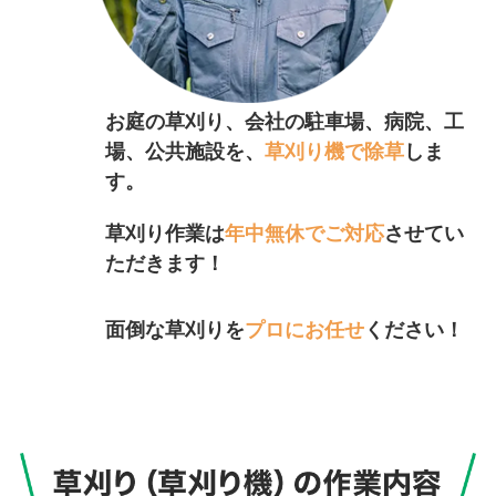
お庭の草刈り、会社の駐車場、病院、工
場、公共施設を、
草刈り機で除草
しま
す。
草刈り作業は
年中無休でご対応
させてい
ただきます！
面倒な草刈りを
プロにお任せ
ください！