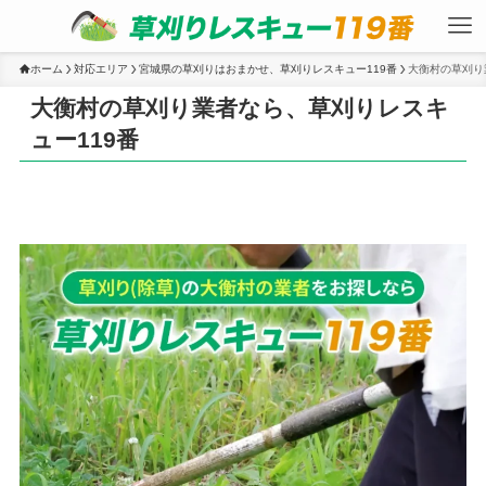
ホーム
対応エリア
宮城県の草刈りはおまかせ、草刈りレスキュー119番
大衡村の草刈り
大衡村の草刈り業者なら、草刈りレスキ
ュー119番