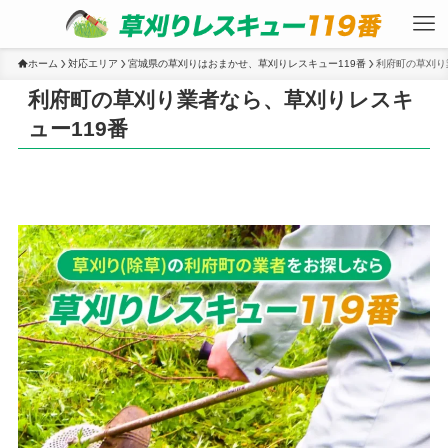
ホーム
対応エリア
宮城県の草刈りはおまかせ、草刈りレスキュー119番
利府町の草刈り
利府町の草刈り業者なら、草刈りレスキ
ュー119番