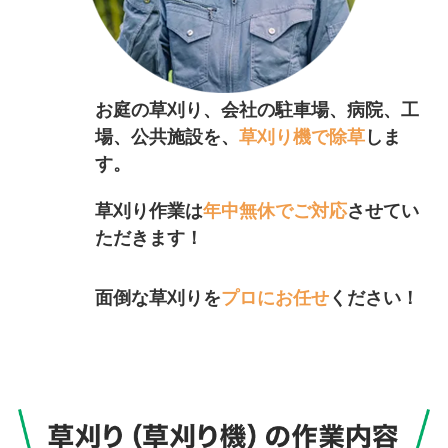
お庭の草刈り、会社の駐車場、病院、工
場、公共施設を、
草刈り機で除草
しま
す。
草刈り作業は
年中無休でご対応
させてい
ただきます！
面倒な草刈りを
プロにお任せ
ください！