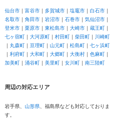
仙台市
｜
富谷市
｜
多賀城市
｜
塩竈市
｜
白石市
｜
名取市
｜
角田市
｜
岩沼市
｜
石巻市
｜
気仙沼市
｜
登米市
｜
栗原市
｜
東松島市
｜
大崎市
｜
蔵王町
｜
七ヶ宿町
｜
大河原町
｜
村田町
｜
柴田町
｜
川崎町
｜
丸森町
｜
亘理町
｜
山元町
｜
松島町
｜
七ヶ浜町
｜
利府町
｜
大和町
｜
大郷町
｜
大衡村
｜
色麻町
｜
加美町
｜
涌谷町
｜
美里町
｜
女川町
｜
南三陸町
周辺の対応エリア
岩手県、
山形県
、福島県なども対応しておりま
す。