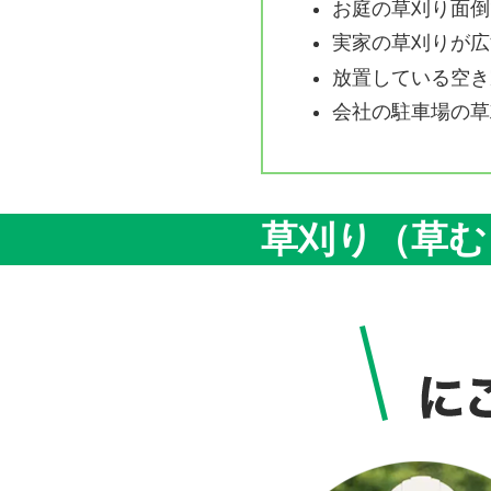
お庭の草刈り面倒
実家の草刈りが広
放置している空き
会社の駐車場の草
草刈り（草む