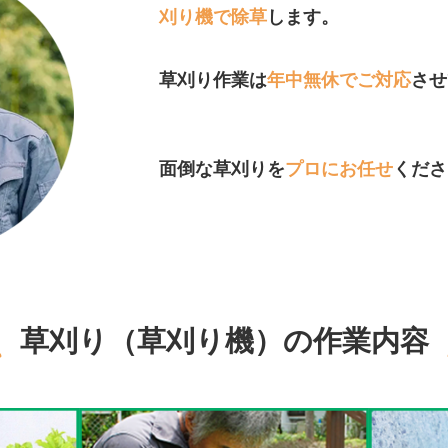
刈り機で除草
します。
草刈り作業は
年中無休でご対応
させ
面倒な草刈りを
プロにお任せ
くださ
草刈り（草刈り機）の作業内容