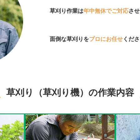
草刈り作業は
年中無休でご対応
させ
面倒な草刈りを
プロにお任せ
くださ
草刈り（草刈り機）の作業内容