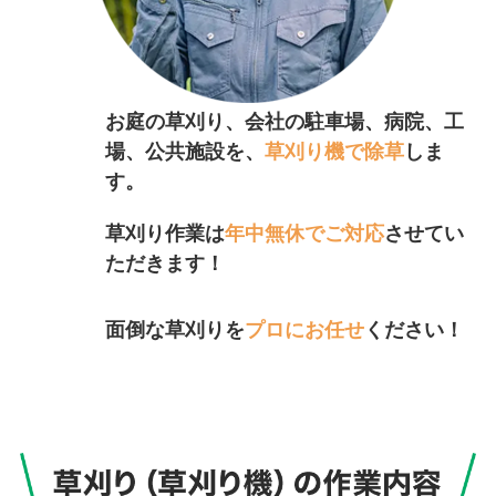
お庭の草刈り、会社の駐車場、病院、工
場、公共施設を、
草刈り機で除草
しま
す。
草刈り作業は
年中無休でご対応
させてい
ただきます！
面倒な草刈りを
プロにお任せ
ください！