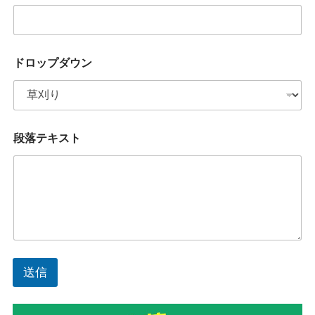
ル
ア
ド
レ
ス
ドロップダウン
*
段
落
テ
キ
ス
段落テキスト
ト
送信