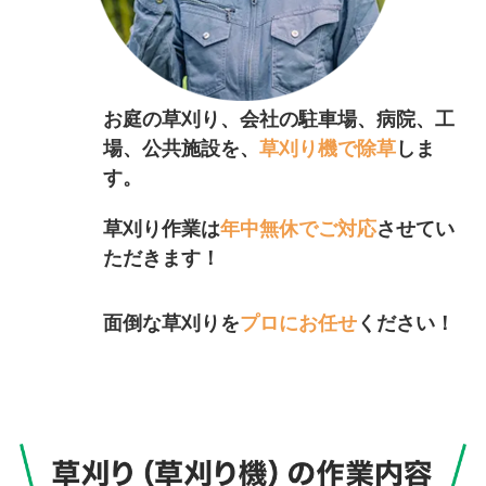
お庭の草刈り、会社の駐車場、病院、工
場、公共施設を、
草刈り機で除草
しま
す。
草刈り作業は
年中無休でご対応
させてい
ただきます！
面倒な草刈りを
プロにお任せ
ください！