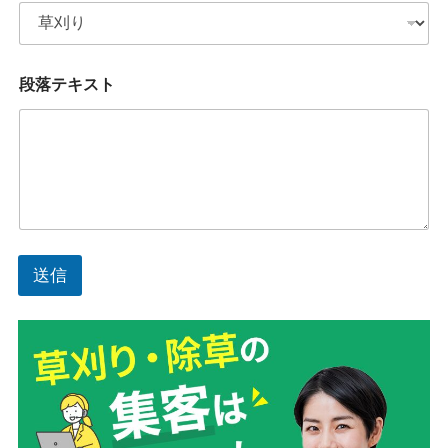
段
段落テキスト
落
テ
キ
ス
ト
*
ド
ロ
ッ
プ
送信
ダ
ウ
ン