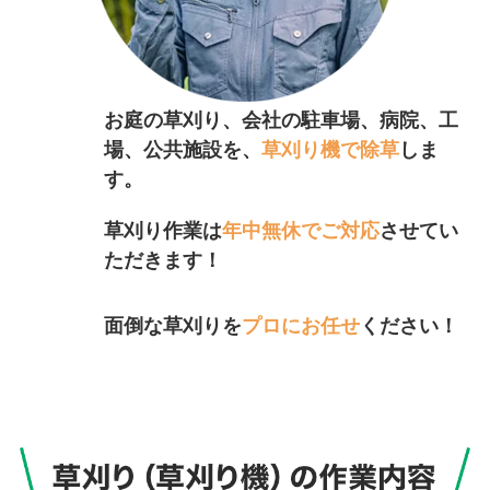
お庭の草刈り、会社の駐車場、病院、工
場、公共施設を、
草刈り機で除草
しま
す。
草刈り作業は
年中無休でご対応
させてい
ただきます！
面倒な草刈りを
プロにお任せ
ください！