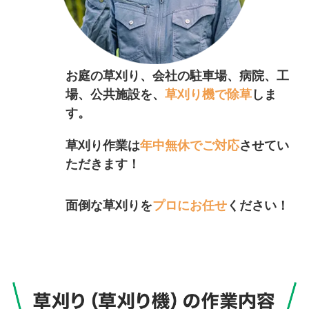
お庭の草刈り、会社の駐車場、病院、工
場、公共施設を、
草刈り機で除草
しま
す。
草刈り作業は
年中無休でご対応
させてい
ただきます！
面倒な草刈りを
プロにお任せ
ください！