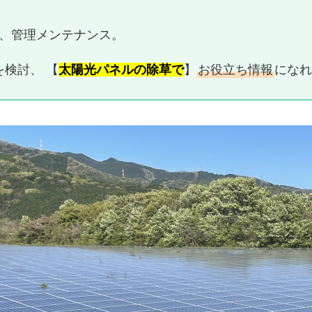
、管理メンテナンス。
検討、 【
太陽光パネルの除草で
】
お役立ち情報
になれ