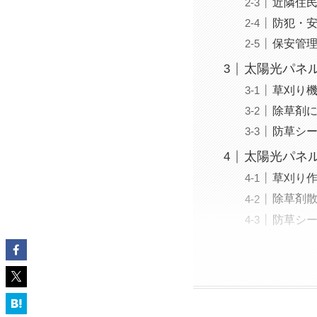
近隣住
防犯・
保安管
太陽光パネ
草刈り
除草剤
防草シ
太陽光パネ
草刈り
除草剤
防草シ