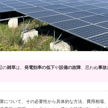
辺の
雑草
は、
発電効率の低下
や
設備の故障
、思わぬ
事故
業について、その必要性から具体的な方法、費用相場