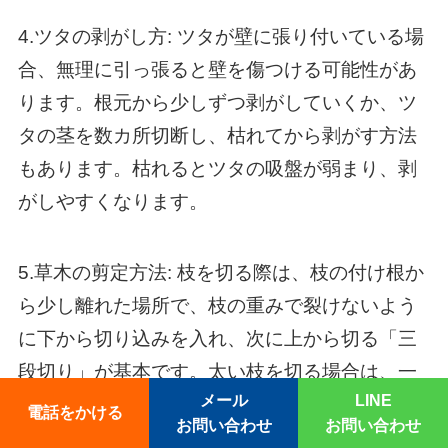
4.ツタの剥がし方: ツタが壁に張り付いている場
合、無理に引っ張ると壁を傷つける可能性があ
ります。根元から少しずつ剥がしていくか、ツ
タの茎を数カ所切断し、枯れてから剥がす方法
もあります。枯れるとツタの吸盤が弱まり、剥
がしやすくなります。
5.草木の剪定方法: 枝を切る際は、枝の付け根か
ら少し離れた場所で、枝の重みで裂けないよう
に下から切り込みを入れ、次に上から切る「三
段切り」が基本です。太い枝を切る場合は、一
メール
LINE
度に切ろうとせず、数回に分けて切り落としま
電話をかける
お問い合わせ
お問い合わせ
しょう。電線に近い場所や、高所での作業は危