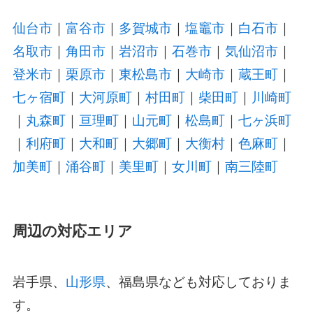
仙台市
｜
富谷市
｜
多賀城市
｜
塩竈市
｜
白石市
｜
名取市
｜
角田市
｜
岩沼市
｜
石巻市
｜
気仙沼市
｜
登米市
｜
栗原市
｜
東松島市
｜
大崎市
｜
蔵王町
｜
七ヶ宿町
｜
大河原町
｜
村田町
｜
柴田町
｜
川崎町
｜
丸森町
｜
亘理町
｜
山元町
｜
松島町
｜
七ヶ浜町
｜
利府町
｜
大和町
｜
大郷町
｜
大衡村
｜
色麻町
｜
加美町
｜
涌谷町
｜
美里町
｜
女川町
｜
南三陸町
周辺の対応エリア
岩手県、
山形県
、福島県なども対応しておりま
す。