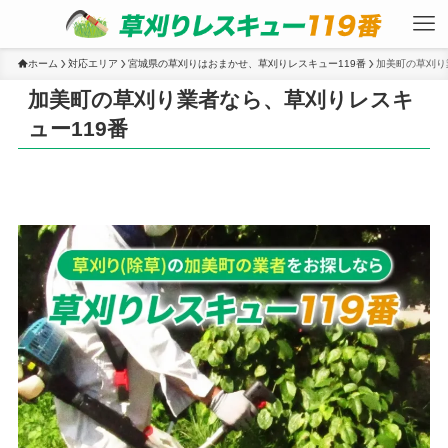
ホーム
対応エリア
宮城県の草刈りはおまかせ、草刈りレスキュー119番
加美町の草刈り
加美町の草刈り業者なら、草刈りレスキ
ュー119番