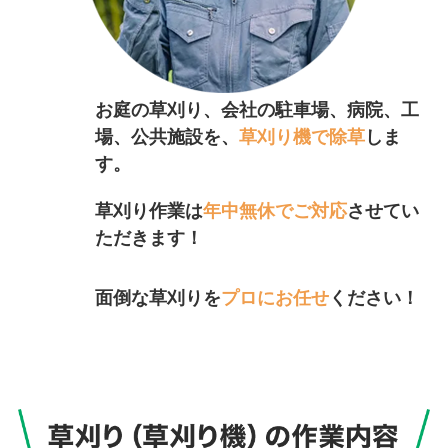
お庭の草刈り、会社の駐車場、病院、工
場、公共施設を、
草刈り機で除草
しま
す。
草刈り作業は
年中無休でご対応
させてい
ただきます！
面倒な草刈りを
プロにお任せ
ください！