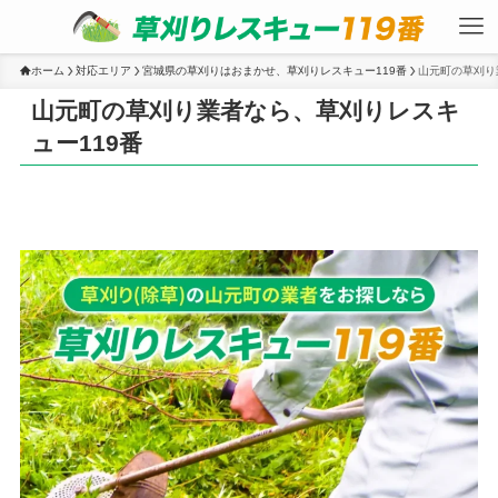
ホーム
対応エリア
宮城県の草刈りはおまかせ、草刈りレスキュー119番
山元町の草刈り
山元町の草刈り業者なら、草刈りレスキ
ュー119番