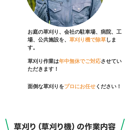
お庭の草刈り、会社の駐車場、病院、工
場、公共施設を、
草刈り機で除草
しま
す。
草刈り作業は
年中無休でご対応
させてい
ただきます！
面倒な草刈りを
プロにお任せ
ください！