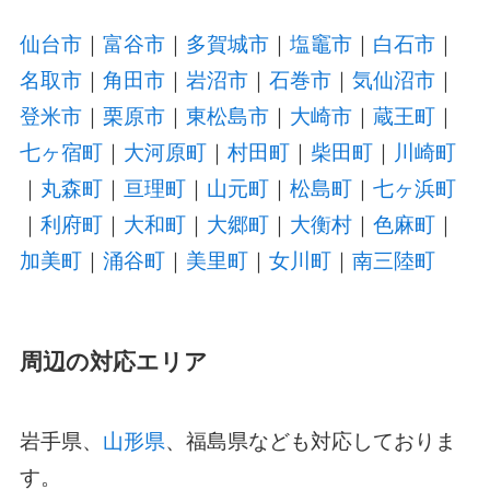
仙台市
｜
富谷市
｜
多賀城市
｜
塩竈市
｜
白石市
｜
名取市
｜
角田市
｜
岩沼市
｜
石巻市
｜
気仙沼市
｜
登米市
｜
栗原市
｜
東松島市
｜
大崎市
｜
蔵王町
｜
七ヶ宿町
｜
大河原町
｜
村田町
｜
柴田町
｜
川崎町
｜
丸森町
｜
亘理町
｜
山元町
｜
松島町
｜
七ヶ浜町
｜
利府町
｜
大和町
｜
大郷町
｜
大衡村
｜
色麻町
｜
加美町
｜
涌谷町
｜
美里町
｜
女川町
｜
南三陸町
周辺の対応エリア
岩手県、
山形県
、福島県なども対応しておりま
す。